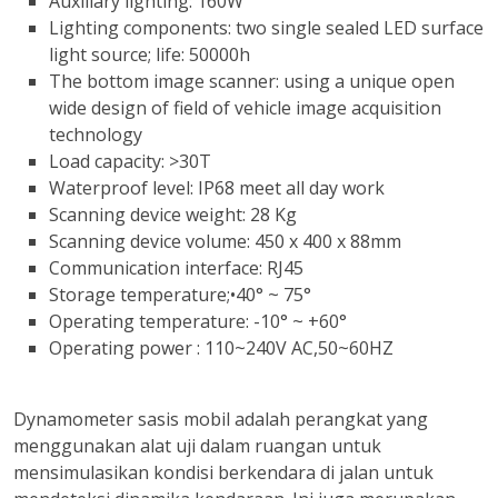
Auxiliary lighting: 160W
Lighting components: two single sealed LED surface
light source; life: 50000h
The bottom image scanner: using a unique open
wide design of field of vehicle image acquisition
technology
Load capacity: >30T
Waterproof level: IP68 meet all day work
Scanning device weight: 28 Kg
Scanning device volume: 450 x 400 x 88mm
Communication interface: RJ45
Storage temperature;•40° ~ 75°
Operating temperature: -10° ~ +60°
Operating power : 110~240V AC,50~60HZ
Dynamometer sasis mobil adalah perangkat yang
menggunakan alat uji dalam ruangan untuk
mensimulasikan kondisi berkendara di jalan untuk